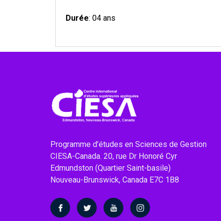
Durée
: 04 ans
Programme d’études en Sciences de Gestion
CIESA-Canada. 20, rue Dr Honoré Cyr
Edmundston (Quartier Saint-basile)
Nouveau-Brunswick, Canada E7C 1B8