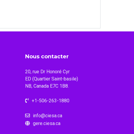
Nous contacter
20, rue Dr Honoré Cyr
ED (Quartier Saint-basile)
NB, Canada E7C 1B8.
+1-506-263-1880
info@ciesa.ca
gere.ciesa.ca