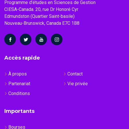
Programme d’études en Sciences de Gestion
e
CIESA-Canada. 20, rue Dr Honoré Cyr
Edmundston (Quartier Saint-basile)
m
Nouveau-Brunswick, Canada E7C 1B8
e
n
t
Accès rapide
s
À propos
Contact
Partenariat
Vie privée
Conditions
Importants
Bourses