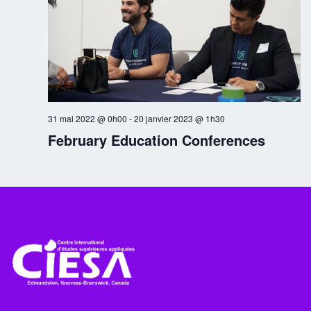
n
d
e
v
u
31 mai 2022 @ 0h00
-
20 janvier 2023 @ 1h30
February Education Conferences
e
s
É
v
è
n